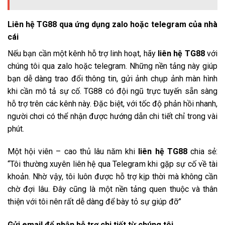
Liên hệ TG88 qua ứng dụng zalo hoặc telegram của nhà
cái
Nếu bạn cần một kênh hỗ trợ linh hoạt, hãy
liên hệ TG88
với
chúng tôi qua zalo hoặc telegram. Những nền tảng này giúp
bạn dễ dàng trao đổi thông tin, gửi ảnh chụp ảnh màn hình
khi cần mô tả sự cố. TG88 có đội ngũ trực tuyến sẵn sàng
hỗ trợ trên các kênh này. Đặc biệt, với tốc độ phản hồi nhanh,
người chơi có thể nhận được hướng dẫn chi tiết chỉ trong vài
phút.
Một hội viên – cao thủ lâu năm khi
liên hệ TG88
chia sẻ:
“Tôi thường xuyên liên hệ qua Telegram khi gặp sự cố về tài
khoản. Nhờ vậy, tôi luôn được hỗ trợ kịp thời mà không cần
chờ đợi lâu. Đây cũng là một nền tảng quen thuộc và thân
thiện với tôi nên rất dễ dàng để bày tỏ sự giúp đỡ”
Gửi email để nhận hỗ trợ chi tiết từ chúng tôi