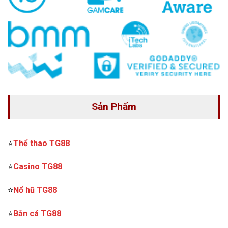
Sản Phẩm
⭐
Thể thao TG88
⭐
Casino TG88
⭐
Nổ hũ TG88
⭐
Bắn cá TG88