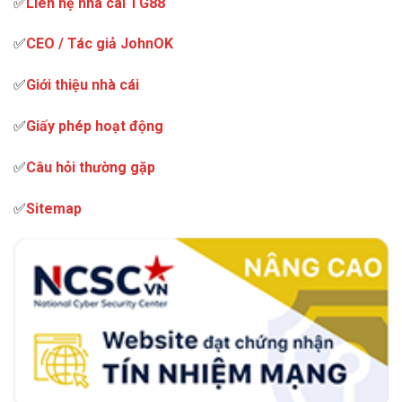
✅
Liên hệ nhà cái
TG88
✅
CEO /
Tác giả JohnOK
✅
Giới thiệu nhà cái
✅
Giấy phép hoạt động
✅
Câu hỏi thường gặp
✅
Sitemap