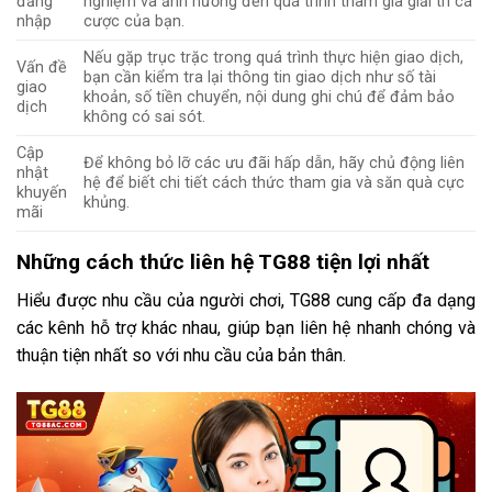
đăng
nghiệm và ảnh hưởng đến quá trình tham gia giải trí cá
nhập
cược của bạn.
Nếu gặp trục trặc trong quá trình thực hiện giao dịch,
Vấn đề
bạn cần kiểm tra lại thông tin giao dịch như số tài
giao
khoản, số tiền chuyển, nội dung ghi chú để đảm bảo
dịch
không có sai sót.
Cập
Để không bỏ lỡ các ưu đãi hấp dẫn, hãy chủ động liên
nhật
hệ để biết chi tiết cách thức tham gia và săn quà cực
khuyến
khủng.
mãi
Những cách thức liên hệ TG88 tiện lợi nhất
Hiểu được nhu cầu của người chơi, TG88 cung cấp đa dạng
các kênh hỗ trợ khác nhau, giúp bạn liên hệ nhanh chóng và
thuận tiện nhất so với nhu cầu của bản thân.