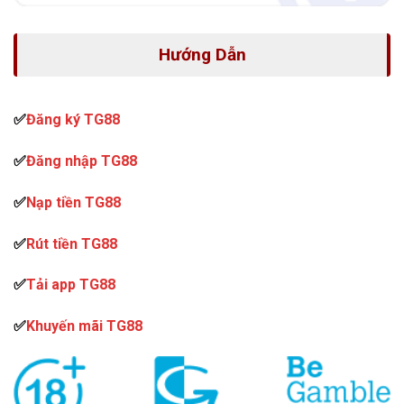
Hướng Dẫn
✅
Đăng ký TG88
✅
Đăng nhập TG88
✅
Nạp tiền TG88
✅
Rút tiền TG88
✅
Tải app TG88
✅
Khuyến mãi TG88