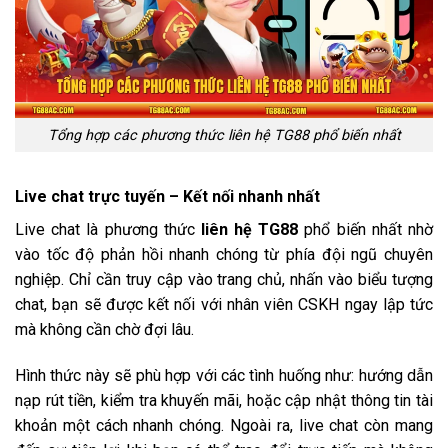
Tổng hợp các phương thức liên hệ TG88 phổ biến nhất
Live chat trực tuyến – Kết nối nhanh nhất
Live chat là phương thức
liên hệ TG88
phổ biến nhất nhờ
vào tốc độ phản hồi nhanh chóng từ phía đội ngũ chuyên
nghiệp. Chỉ cần truy cập vào trang chủ, nhấn vào biểu tượng
chat, bạn sẽ được kết nối với nhân viên CSKH ngay lập tức
mà không cần chờ đợi lâu.
Hình thức này sẽ phù hợp với các tình huống như: hướng dẫn
nạp rút tiền, kiểm tra khuyến mãi, hoặc cập nhật thông tin tài
khoản một cách nhanh chóng. Ngoài ra, live chat còn mang