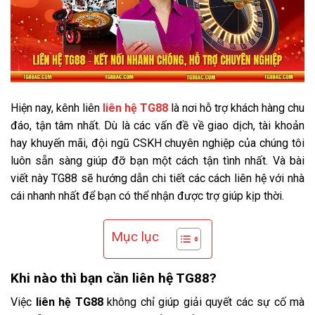
Hiện nay, kênh liên
liên hệ TG88
là nơi hỗ trợ khách hàng chu
đáo, tận tâm nhất. Dù là các vấn đề về giao dịch, tài khoản
hay khuyến mãi, đội ngũ CSKH chuyên nghiệp của chúng tôi
luôn sẵn sàng giúp đỡ bạn một cách tận tình nhất. Và bài
viết này TG88 sẽ hướng dẫn chi tiết các cách liên hệ với nhà
cái nhanh nhất để bạn có thể nhận được trợ giúp kịp thời.
Mục lục
Khi nào thì bạn cần liên hệ TG88?
Việc
liên hệ TG88
không chỉ giúp giải quyết các sự cố mà