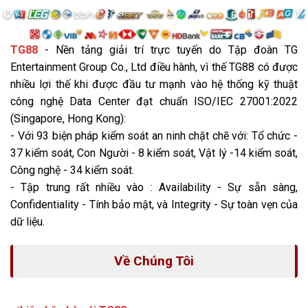
TG88
- Nền tảng giải trí trực tuyến do Tập đoàn TG
Entertainment Group Co., Ltd điều hành, vì thế TG88 có được
nhiều lợi thế khi được đầu tư mạnh vào hệ thống kỹ thuật
công nghệ Data Center đạt chuẩn ISO/IEC 27001:2022
(Singapore, Hong Kong):
- Với 93 biện pháp kiểm soát an ninh chặt chẽ với: Tổ chức -
37 kiểm soát, Con Người - 8 kiểm soát, Vật lý -14 kiểm soát,
Công nghệ - 34 kiểm soát.
- Tập trung rất nhiều vào : Availability - Sự sẵn sàng,
Confidentiality - Tính bảo mật, và Integrity - Sự toàn vẹn của
dữ liệu.
Về Chúng Tôi