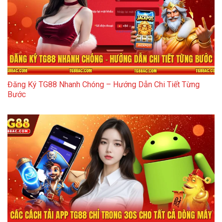
Đăng Ký TG88 Nhanh Chóng – Hướng Dẫn Chi Tiết Từng
Bước