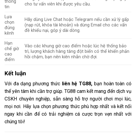
thông
cho tư vấn viên khi được yêu cầu.
tin
Lựa
Hãy dùng Live Chat hoặc Telegram nếu cần xử lý gấp
chọn
(nạp rút, khóa tài khoản) và dùng Email cho các vấn
đúng
đề khiếu nại, góp ý dài dòng.
kênh
Hạn
Vào các khung giờ cao điểm hoặc lúc hệ thống bảo
chế giờ
trì, lượng khách hàng tăng đột biến có thể khiến phản
cao
hồi chậm, bạn nên kiên nhẫn chờ đợi.
điểm
Kết luận
Với đa dạng phương thức
liên hệ TG88,
bạn hoàn toàn có
thể yên tâm khi cần trợ giúp. TG88 cam kết mang đến dịch vụ
CSKH chuyên nghiệp, sẵn sàng hỗ trợ người chơi mọi lúc,
mọi nơi. Hãy lựa chọn phương thức phù hợp nhất và kết nối
ngay khi cần để có trải nghiệm cá cược trọn vẹn nhất với
chúng tôi!