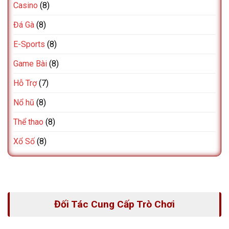
Kíp
Casino
(8)
Thắng
99%
Đá Gà
(8)
Từ
Cao
E-Sports
(8)
Thủ
Game Bài
(8)
Hỗ Trợ
(7)
Nổ hũ
(8)
Thể thao
(8)
Xổ Số
(8)
Đối Tác Cung Cấp Trò Chơi