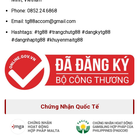
Phone: 0852.24.6868
Email:
tg88accom@gmail.com
Hashtags: #tg88 #trangchutg88 #dangkytg88
#dangnhaptg88 #khuyenmaitg88
Chứng Nhận Quốc Tế